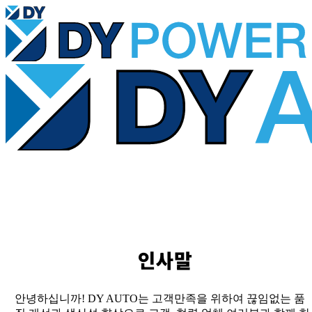
가치체계
인재육성
독서경영
기업지배구조
이사회
재무제표
입사지원서 작성
전형결과 조회
채용절차
채용FAQ
전자공시
공시정보관리규정
R&D 소개
인사말
시험장비
실험실
측정실
안녕하십니까! DY AUTO는 고객만족을 위하여 끊임없는 품
전자공고